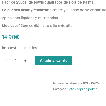
Pack de
25uds. de
bowls cuadrados de Hoja de Palma.
Se pueden lavar y reutilizar
siempre y cuando no se viertan lí
Aptos para líquidos y microondas.
Medidas:
13cm de diámetro x 5cm de alto.
14.90
€
Impuestos incluidos
Bowl
-
+
Añadir al carrito
cuadrado
Hoja
de
Palma
Número de referencia
BOL-HO-PA-C
(Ø)13cm
Platos hoja de palma
Categoría
(25uds.)
cantidad