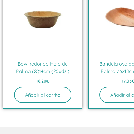
Bowl redondo Hoja de
Bandeja ovala
Palma (Ø)14cm (25uds.)
Palma 26x18cm
16.20
€
17.05
Añadir al carrito
Añadir al c