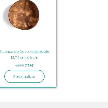
9.85€.
7.39€.
Cuenco de Coco reutilizable
13/14 cm x 6 cm
9.85
€
7.39
€
Personalizar