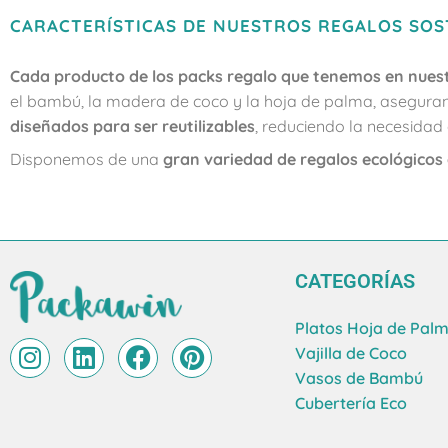
CARACTERÍSTICAS DE NUESTROS REGALOS SOS
Cada producto de los packs regalo que tenemos en nues
el bambú, la madera de coco y la hoja de palma, asegur
diseñados para ser reutilizables
, reduciendo la necesida
Disponemos de una
gran variedad de regalos ecológicos 
CATEGORÍAS
Platos Hoja de Pal
I
L
F
P
Vajilla de Coco
n
i
a
i
Vasos de Bambú
s
n
c
n
Cubertería Eco
t
k
e
t