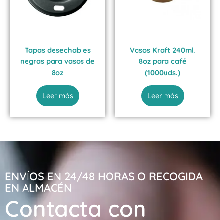
Tapas desechables
Vasos Kraft 240ml.
negras para vasos de
8oz para café
8oz
(1000uds.)
Leer más
Leer más
ENVÍOS EN 24/48 HORAS O RECOGIDA
EN ALMACÉN
Contacta con