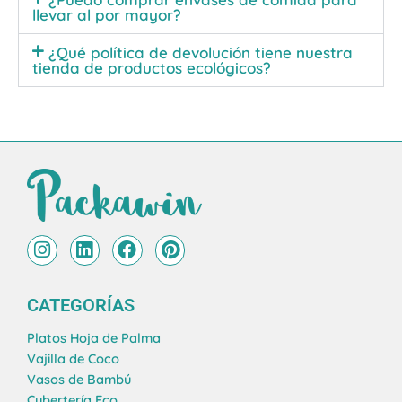
llevar al por mayor?
¿Qué política de devolución tiene nuestra
tienda de productos ecológicos?
I
L
F
P
n
i
a
i
s
n
c
n
t
k
e
t
CATEGORÍAS
a
e
b
e
g
d
o
r
Platos Hoja de Palma
r
i
o
e
Vajilla de Coco
a
n
k
s
Vasos de Bambú
m
t
Cubertería Eco