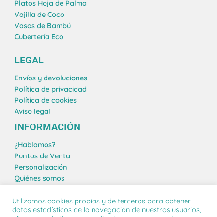
g
d
o
r
Platos Hoja de Palma
r
i
o
e
Vajilla de Coco
a
n
k
s
Vasos de Bambú
m
t
Cubertería Eco
LEGAL
Envíos y devoluciones
Política de privacidad
Política de cookies
Aviso legal
INFORMACIÓN
¿Hablamos?
Puntos de Venta
Personalización
Quiénes somos
Blog
Utilizamos cookies propias y de terceros para obtener
datos estadísticos de la navegación de nuestros usuarios,