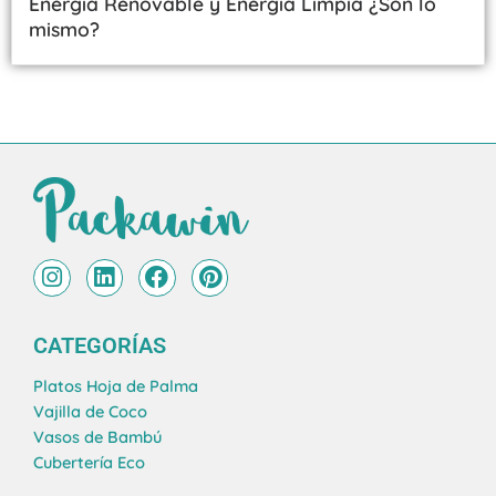
Energía Renovable y Energía Limpia ¿Son lo
mismo?
I
L
F
P
n
i
a
i
s
n
c
n
t
k
e
t
CATEGORÍAS
a
e
b
e
g
d
o
r
Platos Hoja de Palma
r
i
o
e
Vajilla de Coco
a
n
k
s
Vasos de Bambú
m
t
Cubertería Eco