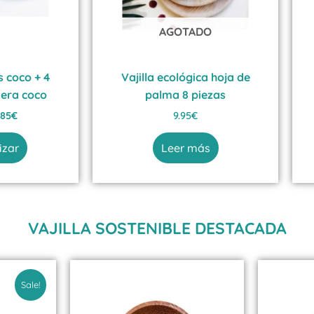
AGOTADO
 coco + 4
Vajilla ecológica hoja de
era coco
palma 8 piezas
.85
€
9.95
€
izar
Leer más
VAJILLA SOSTENIBLE DESTACADA
l
recio
Sale!
al
ctual
s: