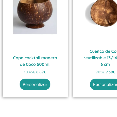
10.45€.
8.89€.
9.85€.
7
Cuenco de Co
Copa cocktail madera
reutilizable 13/1
de Coco 500ml.
6 cm
10.45
€
8.89
€
9.85
€
7.39
€
Personalizar
Personaliza