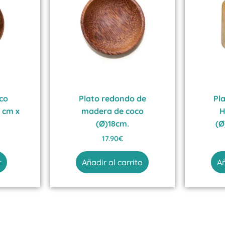
.39€.
co
Plato redondo de
Pl
4 cm x
madera de coco
H
(Ø)18cm.
(Ø
17.90
€
r
Añadir al carrito
Añ