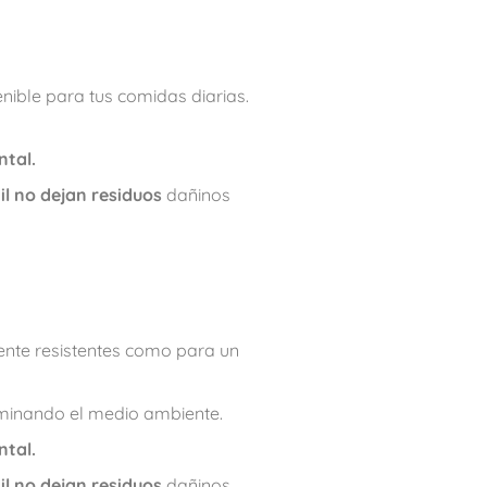
nible para tus comidas diarias.
tal.
til no dejan residuos
dañinos
mente resistentes como para un
taminando el medio ambiente.
tal.
til no dejan residuos
dañinos