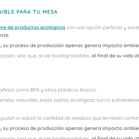
NIBLE PARA TU MESA
ine de productos ecológicos
son una opción perfecta y soste
nte.
 y
su proceso de producción apenas genera impacto ambien
icación, sino que, al ser biodegradables,
al final de su vida ú
dañinos como BPA y otros plásticos tóxicos.
riales naturales, estas vajillas ecológicas son lo suficiente
, ayudan a reducir la cantidad de residuos que terminan con
 y
su proceso de producción apenas genera impacto ambien
icación, sino que, al ser biodegradables,
al final de su vida ú