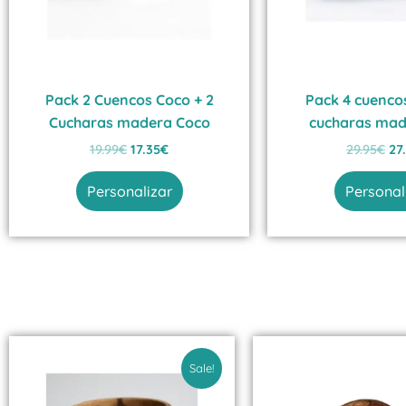
Pack 2 Cuencos Coco + 2
Pack 4 cuencos
Cucharas madera Coco
cucharas mad
19.99
€
17.35
€
29.95
€
27
Personalizar
Personal
El
El
El
E
precio
precio
precio
p
Sale!
original
actual
origin
a
era:
es:
era:
e