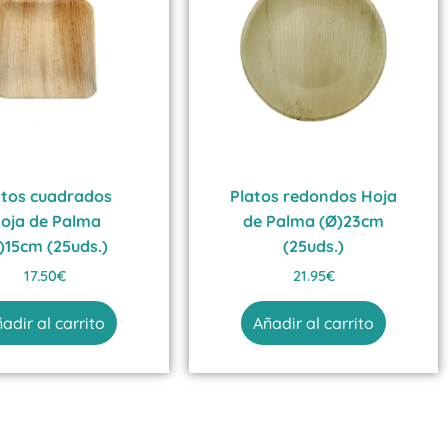
atos cuadrados
Platos redondos Hoja
oja de Palma
de Palma (Ø)23cm
)15cm (25uds.)
(25uds.)
17.50
€
21.95
€
adir al carrito
Añadir al carrito