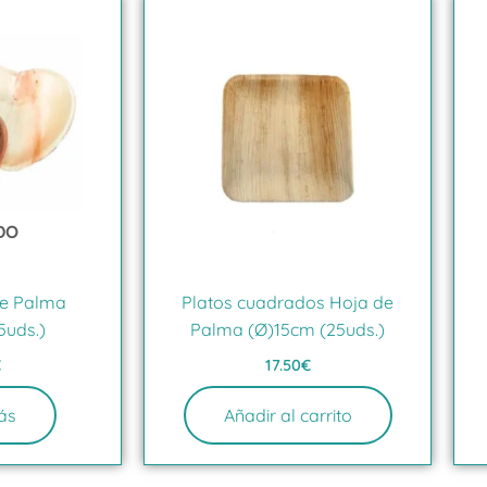
DO
de Palma
Platos cuadrados Hoja de
5uds.)
Palma (Ø)15cm (25uds.)
€
17.50
€
ás
Añadir al carrito