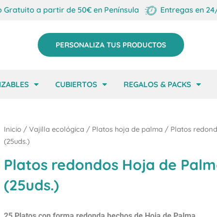
o Gratuito a partir de 50€ en Península
Entregas en 24
PERSONALIZA TUS PRODUCTOS
IZABLES
CUBIERTOS
REGALOS & PACKS
Inicio
/
Vajilla ecológica
/
Platos hoja de palma
/ Platos redon
(25uds.)
Platos redondos Hoja de Pal
(25uds.)
25 Platos con forma redonda hechos de Hoja de Palma.