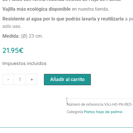
Vajilla más ecológica disponible
en nuestra tienda.
Resistente al agua
por lo que podrás lavarla y reutilizarla
a pe
solo uso.
Medida:
(Ø) 23 cm.
21.95
€
Impuestos incluidos
Platos
-
+
Añadir al carrito
redondos
Hoja
de
Número de referencia
VAJ-HO-PA-RED-
Palma
Platos hoja de palma
Categoría
(Ø)23cm
(25uds.)
cantidad