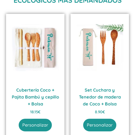
ECOLÓGICOS MÁS DEMANDADOS
Cubertería Coco +
Set Cuchara y
Pajita Bambú y cepillo
Tenedor de madera
+ Bolsa
de Coco + Bolsa
18.15
€
8.90
€
Personalizar
Personalizar