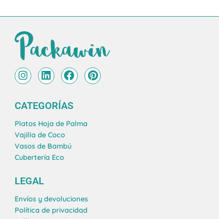
I
L
F
P
n
i
a
i
s
n
c
n
t
k
e
t
CATEGORÍAS
a
e
b
e
g
d
o
r
Platos Hoja de Palma
r
i
o
e
Vajilla de Coco
a
n
k
s
Vasos de Bambú
m
t
Cubertería Eco
LEGAL
Envíos y devoluciones
Política de privacidad