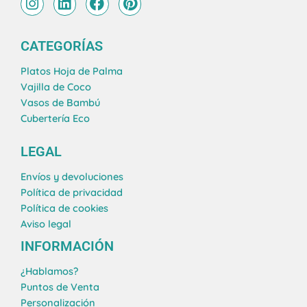
n
i
a
i
s
n
c
n
t
k
e
t
CATEGORÍAS
a
e
b
e
g
d
o
r
Platos Hoja de Palma
r
i
o
e
Vajilla de Coco
a
n
k
s
Vasos de Bambú
m
t
Cubertería Eco
LEGAL
Envíos y devoluciones
Política de privacidad
Política de cookies
Aviso legal
INFORMACIÓN
¿Hablamos?
Puntos de Venta
Personalización