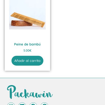
Peine de bambú
5.00
€
Añadir al carrito
I
L
F
P