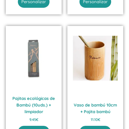
Personalizar
Personalizar
Pajitas ecológicas de
Bambú (10uds.) +
Vaso de bambú 10cm
limpiador
+ Pajita bambú
9.45
€
11.10
€