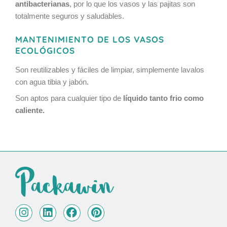
antibacterianas
, por lo que los vasos y las pajitas son
totalmente seguros y saludables.
MANTENIMIENTO DE LOS VASOS
ECOLÓGICOS
Son reutilizables y fáciles de limpiar, simplemente lavalos
con agua tibia y jabón.
Son aptos para cualquier tipo de
líquido tanto frio como
caliente.
I
L
F
P
n
i
a
i