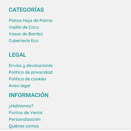
s
n
c
n
t
k
e
t
CATEGORÍAS
a
e
b
e
g
d
o
r
Platos Hoja de Palma
r
i
o
e
Vajilla de Coco
a
n
k
s
Vasos de Bambú
m
t
Cubertería Eco
LEGAL
Envíos y devoluciones
Política de privacidad
Política de cookies
Aviso legal
INFORMACIÓN
¿Hablamos?
Puntos de Venta
Personalización
Quiénes somos