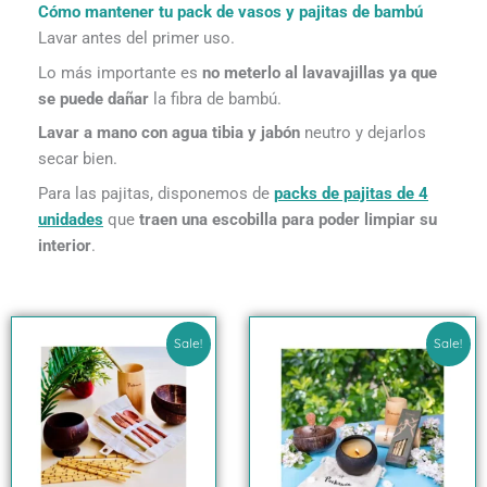
Cómo mantener tu pack de vasos y pajitas de bambú
Lavar antes del primer uso.
Lo más importante es
no meterlo al lavavajillas ya que
se puede dañar
la fibra de bambú.
Lavar a mano con agua tibia y jabón
neutro y dejarlos
secar bien.
Para las pajitas, disponemos de
packs de pajitas de 4
unidades
que
traen una escobilla para poder limpiar su
interior
.
El
El
El
El
precio
precio
precio
precio
Sale!
Sale!
original
actual
original
actual
era:
es:
era:
es:
49.90€.
44.35€.
59.90€.
54.96€.