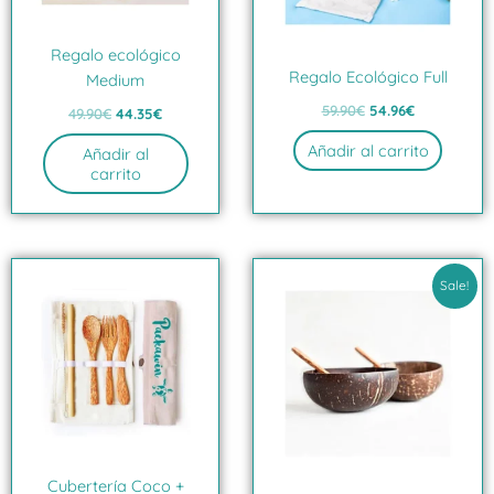
Regalo ecológico
Regalo Ecológico Full
Medium
59.90
€
54.96
€
49.90
€
44.35
€
Añadir al carrito
Añadir al
carrito
El
El
precio
precio
Sale!
original
actual
era:
es:
19.99€.
17.35€.
Cubertería Coco +