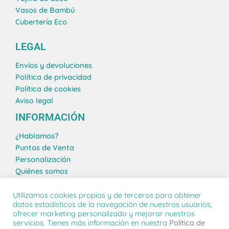
a
n
k
s
Vasos de Bambú
m
t
Cubertería Eco
LEGAL
Envíos y devoluciones
Política de privacidad
Política de cookies
Aviso legal
INFORMACIÓN
¿Hablamos?
Puntos de Venta
Personalización
Quiénes somos
Blog
Utilizamos cookies propias y de terceros para obtener
datos estadísticos de la navegación de nuestros usuarios,
ofrecer marketing personalizado y mejorar nuestros
servicios. Tienes más información en nuestra
Política de
PACKAWIN 24 S.L. © 2026 | Todos los derechos reservados