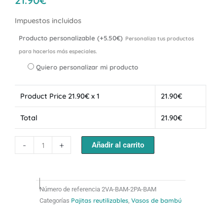
Impuestos incluidos
Producto personalizable (+5.50€)
Personaliza tus productos
Pack
para hacerlos más especiales.
2
Vasos
Quiero personalizar mi producto
bambú
+
Product Price
21.90
€ x 1
21.90
€
2
pajitas
Total
21.90
€
de
bambú
-
+
cantidad
Añadir al carrito
Número de referencia
2VA-BAM-2PA-BAM
Pajitas reutilizables
Vasos de bambú
Categorías
,