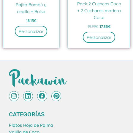
Pack 2 Cuencos Coco
Pajita Bambú y
+ 2 Cucharas madera
cepillo + Bolsa
Coco
18.15
€
19.99
€
17.35
€
Personalizar
Personalizar
I
L
F
P
n
i
a
i
s
n
c
n
t
k
e
t
CATEGORÍAS
a
e
b
e
g
d
o
r
Platos Hoja de Palma
r
i
o
e
Vajilla de Coco