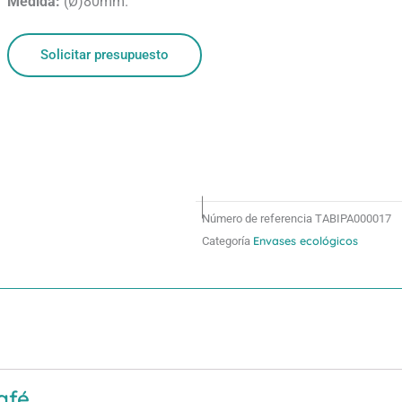
Medida:
(Ø)80mm.
Solicitar presupuesto
Número de referencia
TABIPA000017
Envases ecológicos
Categoría
afé