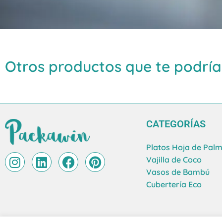
Otros productos que te podría
CATEGORÍAS
Platos Hoja de Pal
I
L
F
P
Vajilla de Coco
n
i
a
i
Vasos de Bambú
s
n
c
n
Cubertería Eco
t
k
e
t
a
e
b
e
g
d
o
r