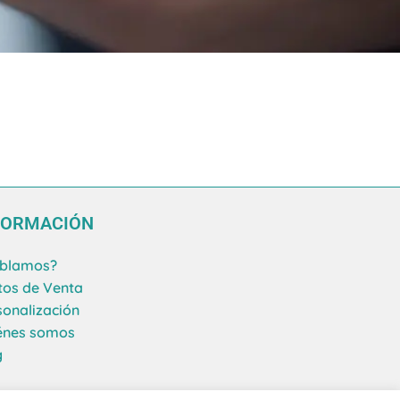
FORMACIÓN
blamos?
tos de Venta
sonalización
énes somos
g