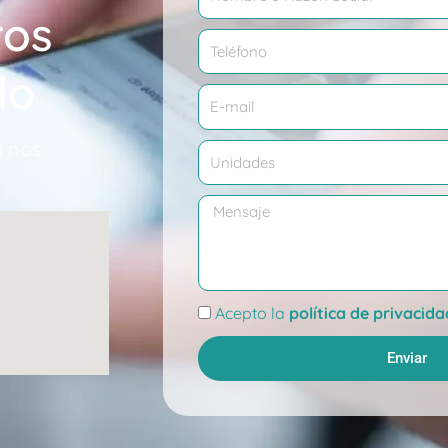
ros
Teléfono
do
Correo
electrónico
y nos
Cantidad
Mensaje
Aceptación
Acepto la
política de privacida
Enviar