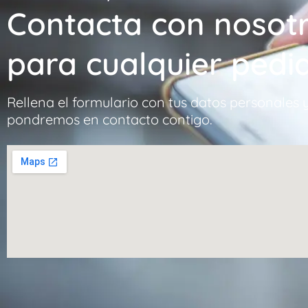
Contacta con nosot
para cualquier pedi
Rellena el formulario con tus datos personales 
pondremos en contacto contigo.