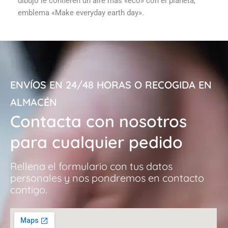
dibujo le confieren un aire más «eco» con el planeta,
emblema «Make everyday earth day».
ENVÍOS EN 24/48 HORAS O RECOGIDA EN
ALMACÉN
Contacta con nosotros
para cualquier pedido
Rellena el formulario con tus datos
personales y nos pondremos en contacto
contigo.