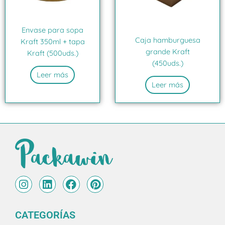
Envase para sopa
Caja hamburguesa
Kraft 350ml + tapa
grande Kraft
Kraft (500uds.)
(450uds.)
Leer más
Leer más
I
L
F
P
n
i
a
i
s
n
c
n
t
k
e
t
CATEGORÍAS
a
e
b
e