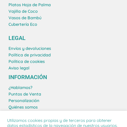
g
d
o
r
Platos Hoja de Palma
r
i
o
e
Vajilla de Coco
a
n
k
s
Vasos de Bambú
m
t
Cubertería Eco
LEGAL
Envíos y devoluciones
Política de privacidad
Política de cookies
Aviso legal
INFORMACIÓN
¿Hablamos?
Puntos de Venta
Personalización
Quiénes somos
Blog
Utilizamos cookies propias y de terceros para obtener
datos estadísticos de la navegación de nuestros usuarios,