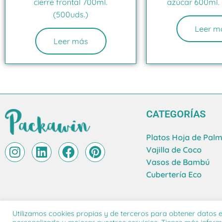
cierre frontal 700ml.
azúcar 600ml. 
(500uds.)
Leer m
Leer más
CATEGORÍAS
Platos Hoja de Pal
I
L
F
P
Vajilla de Coco
n
i
a
i
Vasos de Bambú
s
n
c
n
Cubertería Eco
t
k
e
t
a
e
b
e
g
d
o
r
Utilizamos cookies propias y de terceros para obtener datos e