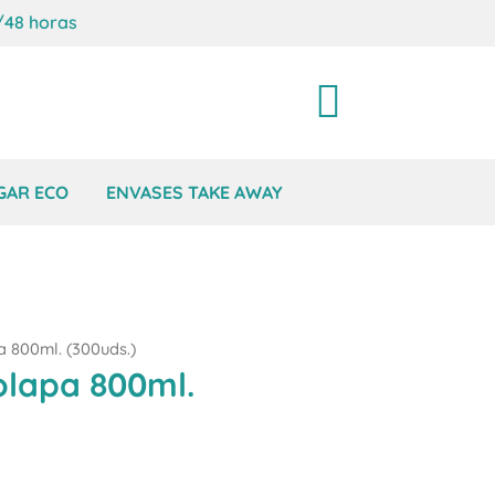
/48 horas
Carrito
GAR ECO
ENVASES TAKE AWAY
a 800ml. (300uds.)
olapa 800ml.