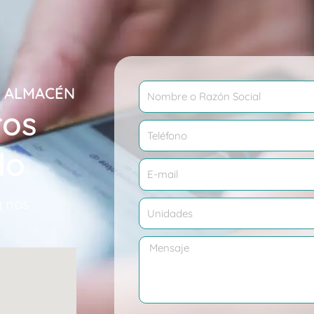
Nombre
N ALMACÉN
ros
Teléfono
do
Correo
electrónico
y nos
Cantidad
Mensaje