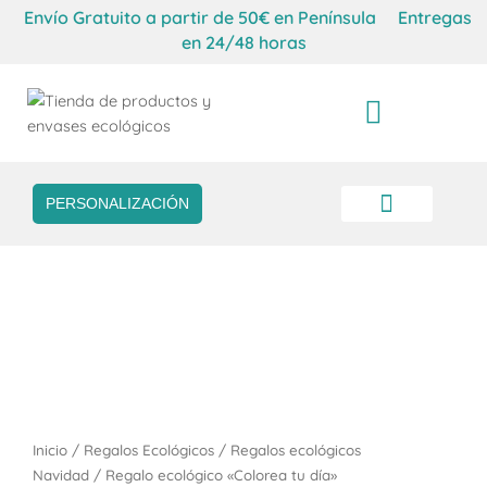
Envío Gratuito a partir de 50€ en Península
Entregas
en 24/48 horas
Carrito
PERSONALIZACIÓN
VASOS 
REGALOS & PA
ENVASES TAKE AWA
Inicio
/
Regalos Ecológicos
/
Regalos ecológicos
Navidad
/ Regalo ecológico «Colorea tu día»