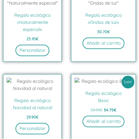
Regalo ecológico
Regalo ecológico
«Naturalmente
«Ondas de luz»
especial»
30.70
€
23.95
€
Añadir al carrito
Personalizar
El
El
precio
precio
Sale!
original
actual
era:
es:
Regalo ecológico
39.99€.
34.75€.
Regalo ecológico
Basic
Navidad al natural
39.99
€
34.75
€
29.90
€
Añadir al carrito
Personalizar