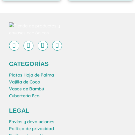
I
L
F
P
n
i
a
i
s
n
c
n
t
k
e
t
CATEGORÍAS
a
e
b
e
g
d
o
r
Platos Hoja de Palma
r
i
o
e
Vajilla de Coco
a
n
k
s
Vasos de Bambú
m
t
Cubertería Eco
LEGAL
Envíos y devoluciones
Política de privacidad