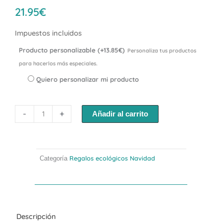
21.95
€
Impuestos incluidos
Producto personalizable (+13.85€)
Personaliza tus productos
Regalo
para hacerlos más especiales.
ecológico
"Colorea
Quiero personalizar mi producto
tu
día"
cantidad
-
+
Añadir al carrito
Regalos ecológicos Navidad
Categoría
Descripción