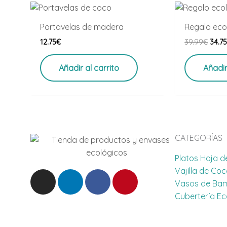
El
prec
origi
Portavelas de madera
Regalo eco
era:
12.75
€
39.99
€
34.7
39.9
Añadir al carrito
Añadir
CATEGORÍAS
Platos Hoja d
Vajilla de Co
I
L
F
P
Vasos de Ba
n
i
a
i
Cubertería E
s
n
c
n
t
k
e
t
a
e
b
e