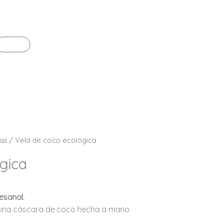
Carrito
las
/ Vela de coco ecológica
gica
esanal.
una cáscara de coco hecha a mano