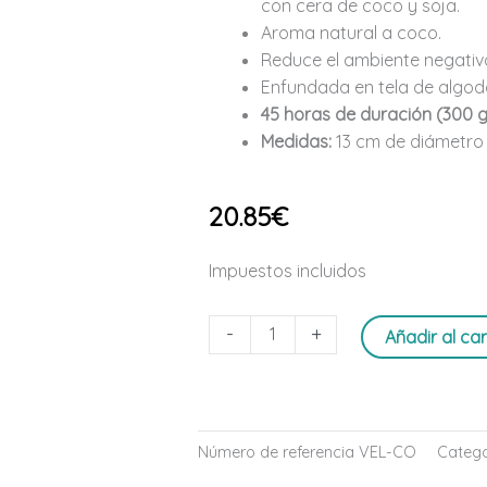
con cera de coco y soja.
Aroma natural a coco.
Reduce el ambiente negativ
Enfundada en tela de algod
45 horas de duración (300 g
Medidas:
13 cm de diámetro 
20.85
€
Impuestos incluidos
Vela
-
+
Añadir al car
de
coco
ecológica
cantidad
Número de referencia
VEL-CO
Catego