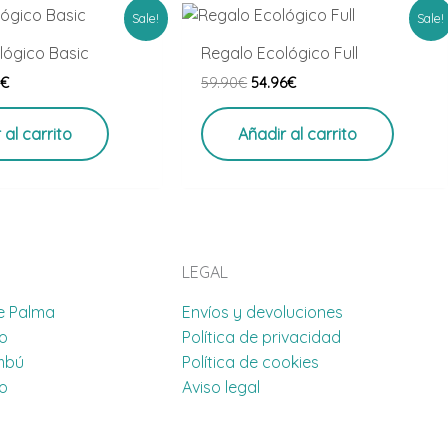
El
El
El
Sale!
Sale!
io
precio
precio
precio
nal
actual
original
actual
lógico Basic
Regalo Ecológico Full
es:
era:
es:
5
€
59.90
€
54.96
€
9€.
34.75€.
59.90€.
54.96€.
 al carrito
Añadir al carrito
LEGAL
e Palma
Envíos y devoluciones
co
Política de privacidad
mbú
Política de cookies
co
Aviso legal