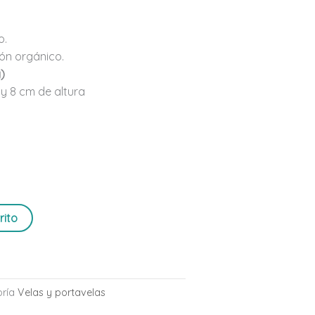
o.
ón orgánico.
)
y 8 cm de altura
rito
ría
Velas y portavelas