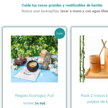
Cuida tus vasos grandes y reutilizables de bambú
Nunca usar lavavajillas,
lavar a mano y con agua tibia
El
El
precio
precio
Sale!
original
actual
era:
es:
59.90€.
54.96€.
Regalo Ecológico Full
Pack 2 Vasos 
pajitas de
59.90
€
54.96
€