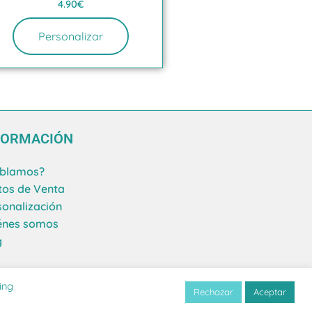
4.90
€
Personalizar
FORMACIÓN
blamos?
tos de Venta
sonalización
énes somos
g
ing
Rechazar
Aceptar