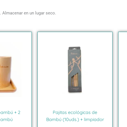
. Almacenar en un lugar seco.
bambú + 2
Pajitas ecológicas de
 bambú
Bambú (10uds.) + limpiador