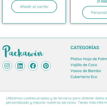
21.90
Añadir al carrito
Personal
CATEGORÍAS
Platos Hoja de Pal
I
L
F
P
Vajilla de Coco
n
i
a
i
Vasos de Bambú
s
n
c
n
Cubertería Eco
t
k
e
t
a
e
b
e
g
d
o
r
Utilizamos cookies propias y de terceros para obtener datos e
r
i
o
e
PACKAWIN 24 S.L. © 2026 | Todos los derechos reservado
personalizado y mejorar nuestros servicios. Tienes más infor
a
n
k
s