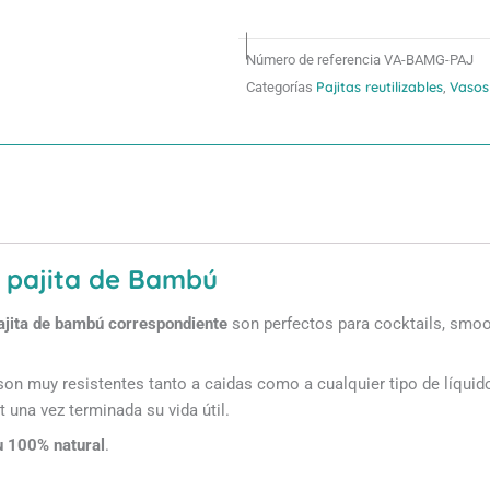
de
Bambú
Número de referencia
VA-BAMG-PAJ
cantidad
Pajitas reutilizables
Vasos
Categorías
,
 pajita de Bambú
ajita de bambú correspondiente
son perfectos para cocktails, smoo
on muy resistentes tanto a caidas como a cualquier tipo de líquid
 una vez terminada su vida útil.
u 100% natural
.