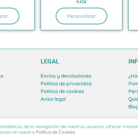
€
9.45
€
izar
Personalizar
LEGAL
IN
ma
Envíos y devoluciones
¿Ha
Política de privacidad
Pun
Política de cookies
Per
Aviso legal
Qui
Blo
stadísticos de la navegación de nuestros usuarios, ofrecer market
s
mación en nuestra
Política de Cookies