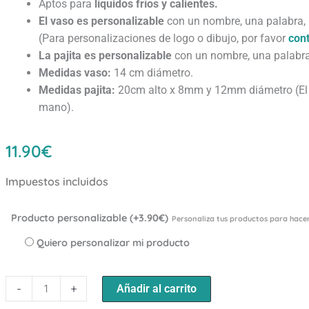
Aptos para
líquidos fríos y calientes.
El vaso es personalizable
con un nombre, una palabra, u
(Para personalizaciones de logo o dibujo, por favor
con
La pajita es personalizable
con un nombre, una palabra
Medidas vaso:
14 cm diámetro.
Medidas pajita:
20cm alto x 8mm y 12mm diámetro (El d
mano).
11.90
€
Impuestos incluidos
Vaso
Producto personalizable (+3.90€)
Personaliza tus productos para hacer
de
Quiero personalizar mi producto
Bambú
14cm
+
-
+
Añadir al carrito
Pajita